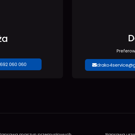
D
ża
Prefero
692 060 060
drako4service@
Naprawa maszyn przemysłowych
Naprawa urz