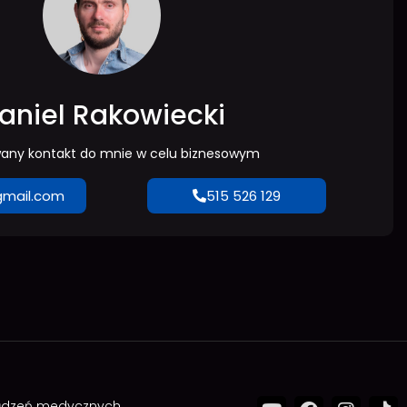
aniel Rakowiecki
wany kontakt do mnie w celu biznesowym
gmail.com
515 526 129
ądzeń medycznych