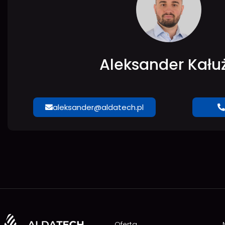
Aleksander Kału
aleksander@aldatech.pl
Oferta