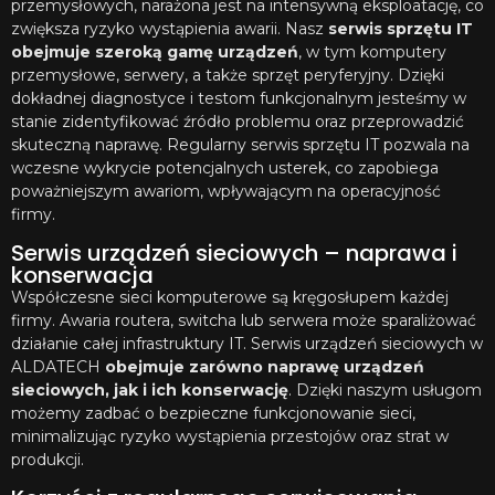
przemysłowych, narażona jest na intensywną eksploatację, co
zwiększa ryzyko wystąpienia awarii. Nasz
serwis sprzętu IT
obejmuje szeroką gamę urządzeń
, w tym komputery
przemysłowe, serwery, a także sprzęt peryferyjny. Dzięki
dokładnej diagnostyce i testom funkcjonalnym jesteśmy w
stanie zidentyfikować źródło problemu oraz przeprowadzić
skuteczną naprawę. Regularny serwis sprzętu IT pozwala na
wczesne wykrycie potencjalnych usterek, co zapobiega
poważniejszym awariom, wpływającym na operacyjność
firmy.
Serwis urządzeń sieciowych – naprawa i
konserwacja
Współczesne sieci komputerowe są kręgosłupem każdej
firmy. Awaria routera, switcha lub serwera może sparaliżować
działanie całej infrastruktury IT. Serwis urządzeń sieciowych w
ALDATECH
obejmuje zarówno naprawę urządzeń
sieciowych, jak i ich konserwację
. Dzięki naszym usługom
możemy zadbać o bezpieczne funkcjonowanie sieci,
minimalizując ryzyko wystąpienia przestojów oraz strat w
produkcji.