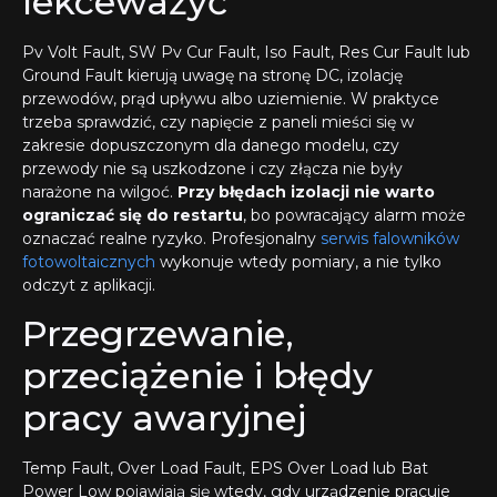
lekceważyć
Pv Volt Fault, SW Pv Cur Fault, Iso Fault, Res Cur Fault lub
Ground Fault kierują uwagę na stronę DC, izolację
przewodów, prąd upływu albo uziemienie. W praktyce
trzeba sprawdzić, czy napięcie z paneli mieści się w
zakresie dopuszczonym dla danego modelu, czy
przewody nie są uszkodzone i czy złącza nie były
narażone na wilgoć.
Przy błędach izolacji nie warto
ograniczać się do restartu
, bo powracający alarm może
oznaczać realne ryzyko. Profesjonalny
serwis falowników
fotowoltaicznych
wykonuje wtedy pomiary, a nie tylko
odczyt z aplikacji.
Przegrzewanie,
przeciążenie i błędy
pracy awaryjnej
Temp Fault, Over Load Fault, EPS Over Load lub Bat
Power Low pojawiają się wtedy, gdy urządzenie pracuje