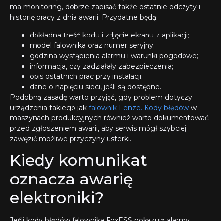
ma monitoring, dobrze zapisać także ostatnie odczyty i
historię pracy z dnia awarii. Przydatne będą:
dokładna treść kodu i zdjęcie ekranu z aplikacji;
model falownika oraz numer seryjny;
godzina wystąpienia alarmu i warunki pogodowe;
informacja, czy zadziałały zabezpieczenia;
opis ostatnich prac przy instalacji;
dane o napięciu sieci, jeśli są dostępne.
Podobną zasadę warto przyjąć, gdy problem dotyczy
urządzenia takiego jak
falownik Lenze. Kody błędów
w
maszynach produkcyjnych również warto dokumentować
przed zgłoszeniem awarii, aby serwis mógł szybciej
zawęzić możliwe przyczyny usterki.
Kiedy komunikat
oznacza awarię
elektroniki?
Jeśli kody błędów falownika FoxESS pokazują alarmy