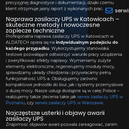
precyzyjnej diagnostyce i dokumentacji, dzięki czemu
klient otrzymuje jasny raport z wykonanych prac.
serwi
Naprawa zasilaczy UPS w Katowicach –
skuteczne metody i nowoczesne
zaplecze techniczne
Profesjonalna naprawa zasilaczy UPS w Katowicach w
ALDATECH opiera się na
indywidualnym podejściu do
każdego przypadku
. Wykorzystujemy stanowiska
testowe pozwalające odtworzyć warunki pracy urządzenia
i zweryfikować efekty naprawy. Wymieniamy zużyte
elementy elektroniczne, regenerujemy moduły mocy,
sprawdzamy układy chłodzenia i przywracamy pełną
funkcjonalność UPS-a. Obsługujemy zarówno
kompaktowe jednostki do biur, jak i systemy przemysłowe
o dużej mocy. Nasze usługi dostępne są w całej Polsce –
realizujemy także zlecenia takie jak
serwis zasilaczy UPS w
Poznaniu
, czy
serwis zasilaczy UPS w Warszawie
.
Najczęstsze usterki i objawy awarii
zasilaczy UPS
Znajomość objawów awarii pozwala zareagować, zanim