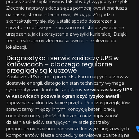
proces został zaplanowany tak, aby był wygodny i szybki.
Zlecenie naprawy składa się za pomocą kwestionariusza
na naszej stronie internetowej. W ciągu 24 godzin
skontaktujemy się, aby ustalić sposób dostarczenia
sprzętu – możliwe jest zarówno osobiste przywiezienie
urządzenia, jak i skorzystanie z wysyłki kurierskiej. Dzięki
temu realizujemy zlecenia sprawnie, niezależnie od
lokalizacji.
Diagnostyka i serwis zasilaczy UPS w
Katowicach – dlaczego regularne
przeglądy są kluczowe
Zasilacze UPS chronią przed skutkami nagłych przerw w
dostawie energii, dlatego ich stan techniczny wymaga
systematycznej kontroli. Regularny
serwis zasilaczy UPS
w Katowicach pozwala ograniczyć ryzyko awarii
i
zapewnia stabilne działanie sprzętu. Podczas przeglądów
sprawdzamy między innymi kondycję baterii, pracę
modułów mocy, jakość chłodzenia oraz poprawność
działania układów sterujących. W razie potrzeby
proponujemy działania naprawcze lub wymianę zużytych
komponentów. Nasze procedury serwisowe oparte są na