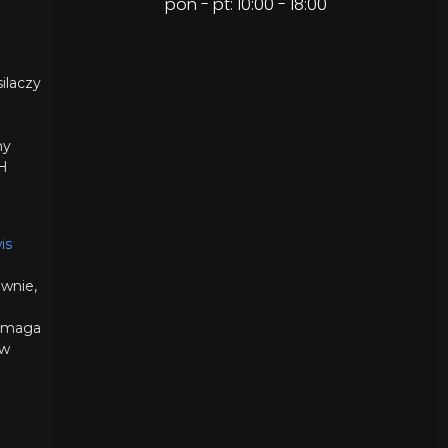
pon - pt: 10:00 - 18:00
ilaczy
ny
H
is
awnie,
wymaga
 w