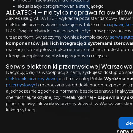
modernizację systemu chłodzenia;
aktualizację oprogramowania sterującego.
ALDATECH – nie tylko naprawa falowników
Zakres usług ALDATECH wykracza poza standardowy serwis f
elektroniki przemysłowej realizujemy także m.in.
naprawę ko
UPS. Dzięki doświadczeniu naszych inżynierów przywracamy
urządzeniom. Świadczymy również kompleksowy
serwis aut
komponentów, jak i ich integrację z systemami sterowa
realizacji i szczegółową dokumentację techniczną. Jeśli pot
oferuje kompleksową obsługę w jednym miejscu.
Serwis elektroniki przemysłowej Warszaw
Decydując się na współpracę z nami, zyskujesz dostęp do spr
elektroniki przemysłowej
dla firm z całej Polski.
Wyróżnia na
przemysłowych
rozpoczyna się od dokładnego rozpoznania pr
a jednocześnie zgodnie z normami bezpieczeństwa i najwyższ
chemicznej, tekstylnej czy metalurgicznej –
zapewniamy sk
pilnej naprawy falowników przemysłowych w Warszawie, skont
każdej sytuacji.
Zle
serwi