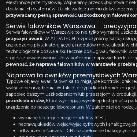
elektronice przemysłowej. Wspieramy przedsiębiorstwa z sekto
działania ich systemów. Dzięki wieloletniemu doświadczeni
przywracamy pełną sprawność uszkodzonym falowniko
Serwis falowników Warszawa – precyzyjna
Serwis falowników w Warszawie to nie tylko wymiana uszk
przyczyn awarii
. W ALDATECH rozpoczynamy każdą usługę o
uszkodzenia płytek sterujących, modułów mocy, układów ch
technologiczne pozwala skutecznie obsługiwać falowniki wsz
stopnia zaawansowania. Po zakończonej naprawie każde urzą
pewność, że naprawa falowników w Warszawie przebieg
Naprawa falowników przemysłowych Warsz
Typowe objawy awarii falownika to migające kontrolki, brak rea
wyłączenie urządzenia. W takich przypadkach konieczna jes
zapobiec dalszym uszkodzeniom lub przestojom w produkc
przedsiębiorstw
, które wymagają wysokiej dostępności par
urządzenia do naszego laboratorium. W zależności od rodzaju
wymianę lub regenerację modułów IGBT;
naprawę układów wejść/wyjść cyfrowych i analogowych
odtworzenie ścieżek PCB i uzupełnienie brakujących 