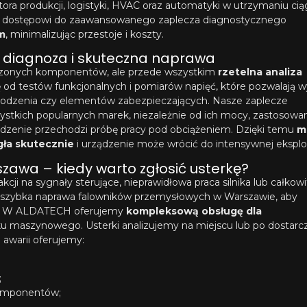
ra produkcji, logistyki, HVAC oraz automatyki w utrzymaniu cią
u i dostępowi do zaawansowanego zaplecza diagnostycznego
m
, minimalizując przestoje i koszty.
 diagnoza i skuteczna naprawa
odzonych komponentów, ale przede wszystkim
rzetelna analiza
d testów funkcjonalnych i pomiarów napięć, które pozwalają w
łodzenia czy elementów zabezpieczających. Nasze zaplecze
ystkich popularnych marek, niezależnie od ich mocy, zastosowan
dzenie przechodzi próbę pracy pod obciążeniem. Dzięki temu
m
ła skutecznie
i urządzenie może wrócić do intensywnej eksploa
awa – kiedy warto zgłosić usterkę?
kcji na sygnały sterujące, nieprawidłowa praca silnika lub całkow
t szybka naprawa falowników przemysłowych w Warszawie, aby
ji. W ALDATECH oferujemy
kompleksową obsługę dla
ku maszynowego. Usterki analizujemy na miejscu lub po dostarc
 awarii oferujemy:
;
komponentów;