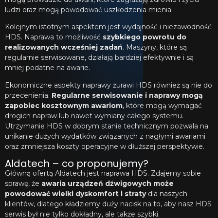
ludzi oraz mogą powodować uszkodzenia mienia.
Kolejnym istotnym aspektem jest wydajność i niezawodność
HDS. Naprawa to możliwość
szybkiego powrotu do
realizowanych wcześniej zadań
. Maszyny, które są
regularnie serwisowane, działają bardziej efektywnie i są
mniej podatne na awarie.
Ekonomiczne aspekty naprawy żurawi HDS również są nie do
przecenienia.
Regularne serwisowanie i naprawy mogą
zapobiec kosztownym awariom
, które mogą wymagać
drogich napraw lub nawet wymiany całego systemu.
Utrzymanie HDS w dobrym stanie technicznym pozwala na
unikanie dużych wydatków związanych z nagłymi awariami
oraz zmniejsza koszty operacyjne w dłuższej perspektywie.
Aldatech – co proponujemy?
Główną ofertą Aldatech jest naprawa HDS. Zdajemy sobie
sprawę, że
awaria urządzeń dźwigowych może
powodować wielki dyskomfort i straty
dla naszych
klientów, dlatego kładziemy duży nacisk na to, aby nasz HDS
serwis był nie tylko dokładny, ale także szybki.