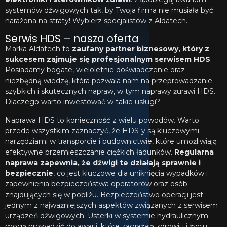
systemów dźwigowych tak, by Twoja firma nie musiała być
narażona na straty! Wybierz specjalistów z Aldatech.
Serwis HDS – nasza oferta
Marka Aldatech to
zaufany partner biznesowy, który z
sukcesem zajmuje się profesjonalnym serwisem HDS
.
Posiadamy bogate, wieloletnie doświadczenie oraz
niezbędną wiedzę, która pozwala nam na przeprowadzanie
szybkich i skutecznych napraw, w tym naprawy żurawi HDS.
Dlaczego warto inwestować w takie usługi?
Naprawa HDS to konieczność z wielu powodów. Warto
przede wszystkim zaznaczyć, że HDS-y są kluczowymi
narzędziami w transporcie i budownictwie, które umożliwiają
efektywne przemieszczanie ciężkich ładunków.
Regularna
naprawa zapewnia, że dźwigi te działają sprawnie i
bezpiecznie
, co jest kluczowe dla uniknięcia wypadków i
zapewnienia bezpieczeństwa operatorów oraz osób
znajdujących się w pobliżu. Bezpieczeństwo operacji jest
jednym z najważniejszych aspektów związanych z serwisem
urządzeń dźwigowych. Usterki w systemie hydraulicznym
mogą prowadzić do awarii, które zagrażają zdrowiu i życiu