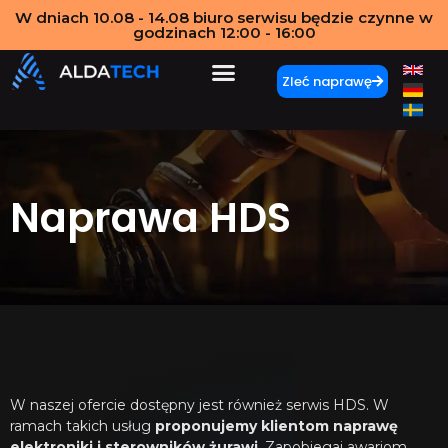
W dniach 10.08 - 14.08 biuro serwisu będzie czynne w
godzinach 12:00 - 16:00
Zleć naprawę
Naprawa HDS
W naszej ofercie dostępny jest również serwis HDS. W
ramach takich usług
proponujemy klientom naprawę
elektroniki i sterowników żurawi
. Zapobiegaj awariom