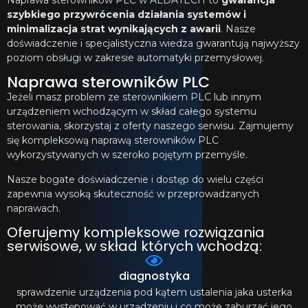
Naprawa sterowników PLC w ALDATECH to
gwarancja
szybkiego przywrócenia działania systemów i
minimalizacja strat wynikających z awarii
. Nasze
doświadczenie i specjalistyczna wiedza gwarantują najwyższy
poziom obsługi w zakresie automatyki przemysłowej.
Naprawa sterowników PLC
Jeżeli masz problem ze sterownikiem PLC lub innym
urządzeniem wchodzącym w skład całego systemu
sterowania, skorzystaj z oferty naszego serwisu. Zajmujemy
się kompleksową naprawą sterowników PLC
wykorzystywanych w szeroko pojętym przemyśle.
Nasze bogate doświadczenie i dostęp do wielu części
zapewnia wysoką skuteczność w przeprowadzanych
naprawach.
Oferujemy kompleksowe rozwiązania
serwisowe, w skład których wchodzą:
diagnostyka
sprawdzenie urządzenia pod kątem ustalenia jaka usterka
może występować w urządzeniu i co może zaburzać jego